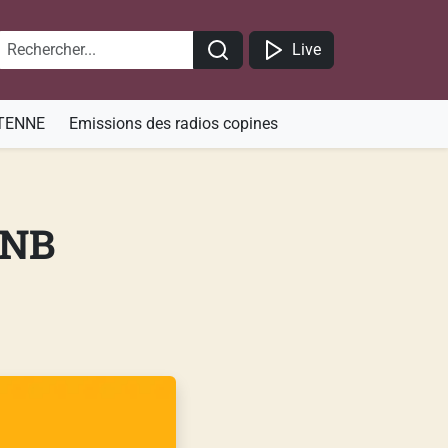
Live
TENNE
Emissions des radios copines
BNB