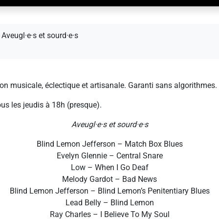
Aveugl·e·s et sourd·e·s
n musicale, éclectique et artisanale. Garanti sans algorithmes.
ous les jeudis à 18h (presque).
Aveugl·e·s et sourd·e·s
Blind Lemon Jefferson – Match Box Blues
Evelyn Glennie – Central Snare
Low – When I Go Deaf
Melody Gardot – Bad News
Blind Lemon Jefferson – Blind Lemon’s Penitentiary Blues
Lead Belly – Blind Lemon
Ray Charles – I Believe To My Soul