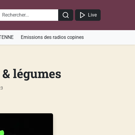
Live
TENNE
Emissions des radios copines
s & légumes
23